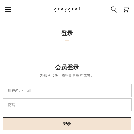
登录
热门搜索词
#신상5%할인
#아나이스 제작
会员登录
#MD추천
#당일발송
#BEST OF BEST
您加入会员，将得到更多的优惠。
用户名 / E-mail
密码
登录