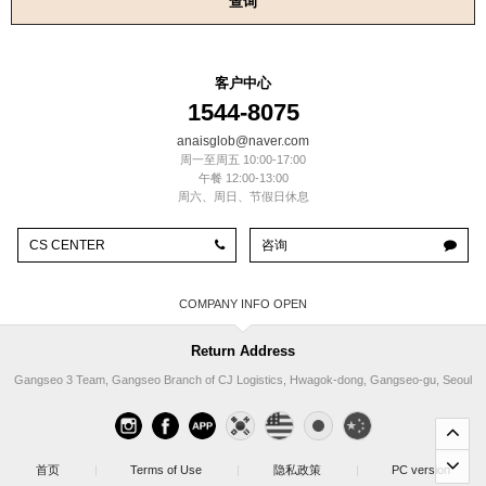
查询
客户中心
1544-8075
anaisglob@naver.com
周一至周五 10:00-17:00
午餐 12:00-13:00
周六、周日、节假日休息
CS CENTER
咨询
COMPANY INFO
Return Address
Gangseo 3 Team, Gangseo Branch of CJ Logistics, Hwagok-dong, Gangseo-gu, Seoul
首页
|
Terms of Use
|
隐私政策
|
PC version