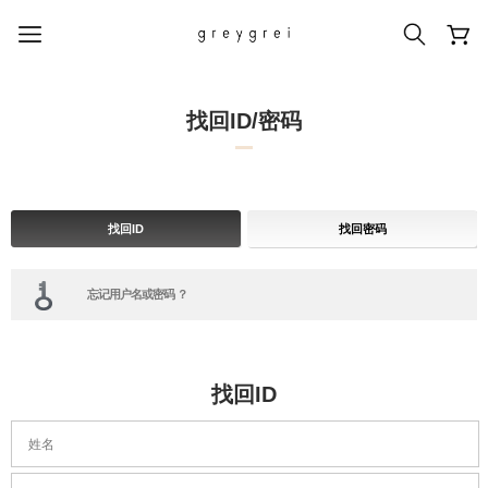
找回ID/密码
热门搜索词
找回ID
找回密码
#신상5%할인
#아나이스 제작
#MD추천
#당일발송
#BEST OF BEST
忘记用户名或密码 ？
找回ID
姓名