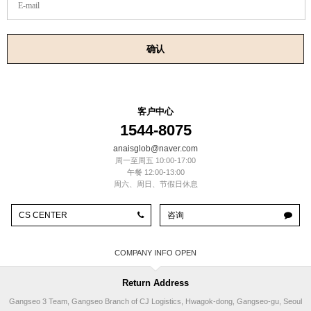
E-mail
确认
客户中心
1544-8075
anaisglob@naver.com
周一至周五 10:00-17:00
午餐 12:00-13:00
周六、周日、节假日休息
CS CENTER
咨询
COMPANY INFO
Return Address
Gangseo 3 Team, Gangseo Branch of CJ Logistics, Hwagok-dong, Gangseo-gu, Seoul