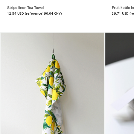
Stripe linen Tea Towel
Fruit kettle h
12.54 USD (reference: 90.04 CNY)
29.71 USD (r