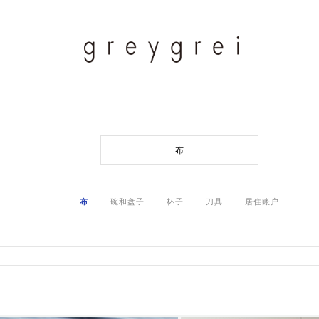
布
布
碗和盘子
杯子
刀具
居住账户