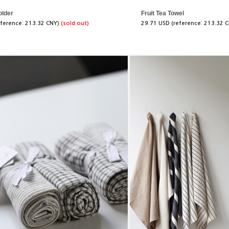
older
Fruit Tea Towel
eference: 213.32 CNY)
(sold out)
29.71 USD (reference: 213.32 