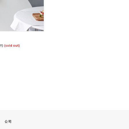
NY)
(sold out)
公司