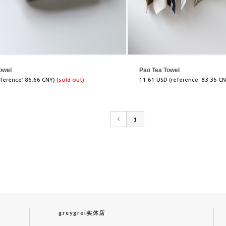
owel
Pao Tea Towel
eference: 86.66 CNY)
(sold out)
11.61 USD (reference: 83.36 C
1
greygrei实体店