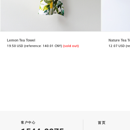
Lemon Tea Towel
Nature Tea T
19.50 USD (reference: 140.01 CNY)
(sold out)
12.07 USD (r
客户中心
首页