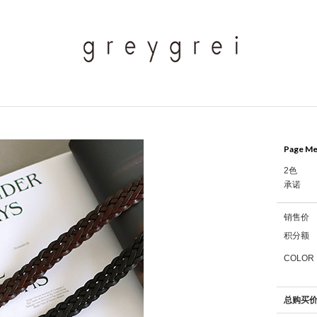
Page Me
2色
承诺
销售价
积分额
COLOR 
总购买价