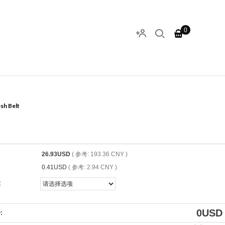
0
sh Belt
26.93USD
( 参考: 193.36 CNY )
0.41USD
( 参考: 2.94 CNY )
:
0
USD
: