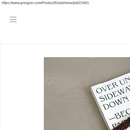
https://www.greygrei.com/Product/Detail/view/pid/23481