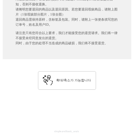
知，否则不接收退换。
请阐明您要退回的商品以及退回原因。若您要退回瑕疵商品，请附上图
片（1张瑕疵部分图片，1张全图）
退回商品需保持原样，含标签及包装。同时，请附上一张便条填写您的
订单号，姓名及用户ID。
请注意只有您符合以上要求，我们才能接受您的退货请求。我们将一律
不接受未经同意发出的退货。
同时，由于您的处理不当造成的商品破损，我们将不接受退货。
확대/축소가 가능합니다