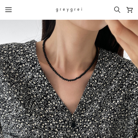
热门搜索词
#신상5%할인
#아나이스 제작
#MD추천
#당일발송
#BEST OF BEST