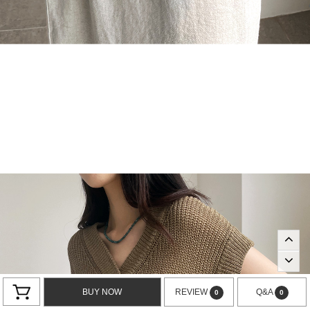
BUY NOW
REVIEW
Q&A
0
0