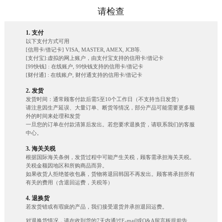
请检查
1. 支付
以下支付方式可用
[信用卡/借记卡] VISA, MASTER, AMEX, JCB等.
[支付宝]:虚拟的网上账户，由支付宝支持的信用卡/借记卡
[99快钱] : 在线账户, 99快钱支持的信用卡/借记卡
[财付通] : 在线账户, 财付通支持的信用卡/借记卡
2. 发货
发货时间：通常顾客付款后需5至10个工作日（不支持当日发货）
请注意因生产延误、大量订单、断货等情况，部分产品可能需要更多额
外的时间来处理和发货
一旦您的订单在付款清算后发出。若您要求退换货，请联系我们的客服
中心。
3. 海关关税
根据国际海关条例，发货过程中可能产生关税，顾客需承担海关关税。
关税金额因地区和所购商品而异。
如果收货人拒绝签收包裹，货物将退回韩国不再发出。顾客将承担所有
有关的费用（含退回运费，关税等）
4. 退换货
若发货错或有瑕疵的产品，我们接受退货并承担退回运费。
对退换货情况，请在收到货的7天内通过E-mail或Q&A留言板提前告