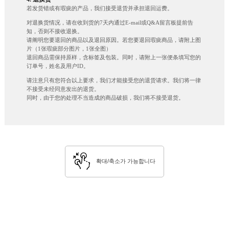
若发货错或有瑕疵的产品，我们接受退货并承担退回运费。
对退换货情况，请在收到货的7天内通过E-mail或Q&A留言板提前告
知，否则不接收退换。
请阐明您要退回的商品以及退回原因。若您要退回瑕疵商品，请附上图
片（1张瑕疵部分图片，1张全图）
退回商品需保持原样，含标签及包装。同时，请附上一张便条填写您的
订单号，姓名及用户ID。
请注意只有您符合以上要求，我们才能接受您的退货请求。我们将一律
不接受未经同意发出的退货。
同时，由于您的处理不当造成的商品破损，我们将不接受退货。
확대/축소가 가능합니다