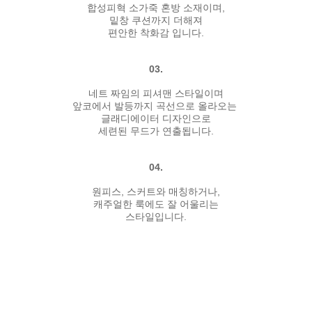
합성피혁 소가죽 혼방 소재이며,
밑창 쿠션까지 더해져
편안한 착화감 입니다.
03.
네트 짜임의 피셔맨 스타일이며
앞코에서 발등까지 곡선으로 올라오는
글래디에이터 디자인으로
세련된 무드가 연출됩니다.
04.
원피스, 스커트와 매칭하거나,
캐주얼한 룩에도 잘 어울리는
스타일입니다.