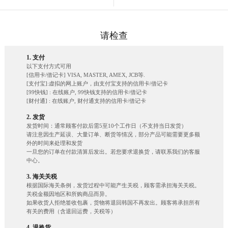
请检查
1. 支付
以下支付方式可用
[信用卡/借记卡] VISA, MASTER, AMEX, JCB等.
[支付宝]:虚拟的网上账户，由支付宝支持的信用卡/借记卡
[99快钱] : 在线账户, 99快钱支持的信用卡/借记卡
[财付通] : 在线账户, 财付通支持的信用卡/借记卡
2. 发货
发货时间：通常顾客付款后需5至10个工作日（不支持当日发货）
请注意因生产延误、大量订单、断货等情况，部分产品可能需要更多额
外的时间来处理和发货
一旦您的订单在付款清算后发出。若您要求退换货，请联系我们的客服
中心。
3. 海关关税
根据国际海关条例，发货过程中可能产生关税，顾客需承担海关关税。
关税金额因地区和所购商品而异。
如果收货人拒绝签收包裹，货物将退回韩国不再发出。顾客将承担所有
有关的费用（含退回运费，关税等）
4. 退换货