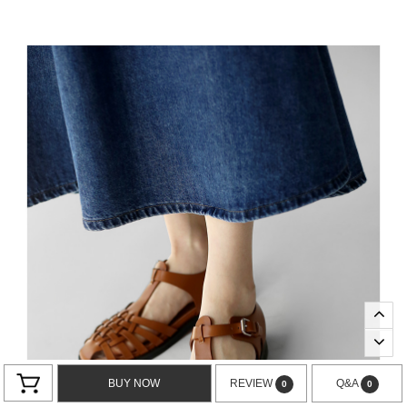
BUY NOW
REVIEW
Q&A
0
0