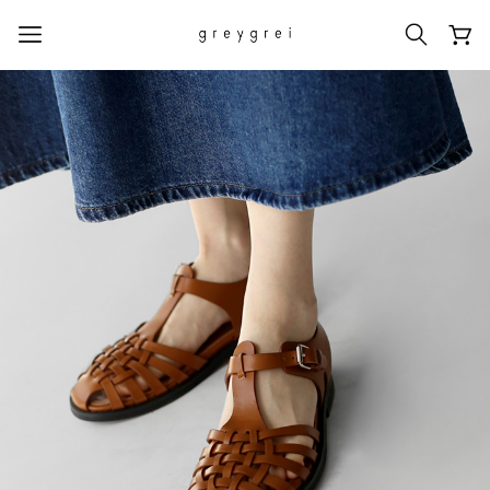
热门搜索词
#신상5%할인
#아나이스 제작
#MD추천
#당일발송
#BEST OF BEST