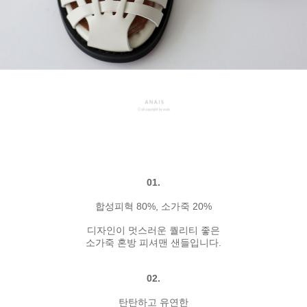
01.
합성피혁 80%, 소가죽 20%
디자인이 멋스러운 퀄리티 좋은
소가죽 혼방 피셔맨 샌들입니다.
02.
탄탄하고 유연한