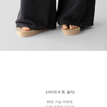
[사이즈 & 핏, 길이]
66반 가능 여유핏.
11부 내외의 길이감.