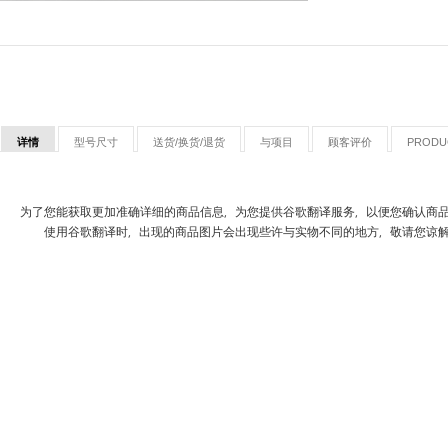
详情
型号尺寸
送货/换货/退货
与项目
顾客评价
PRODU
为了您能获取更加准确详细的商品信息，为您提供谷歌翻译服务，以便您确认商
使用谷歌翻译时，出现的商品图片会出现些许与实物不同的地方，敬请您谅