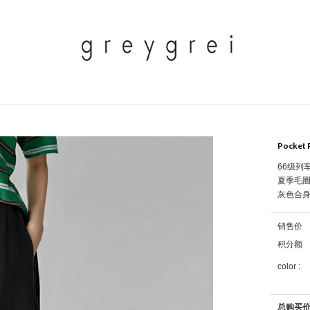
Pocket 
66级列
夏季毛
灰色合
销售价
积分额
color :
总购买价