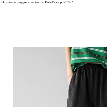
https://www.greygrei.com/Product/Detail/view/pid/38544