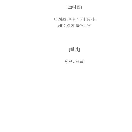
[코디팁]
티셔츠, 바람막이 등과
캐주얼한 룩으로~
[컬러]
먹색, 퍼플