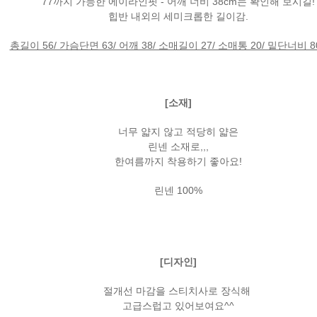
77까지 가능한 에이라인핏 - 어깨 너비 38cm는 확인해 보시길!
힙반 내외의 세미크롭한 길이감.
총길이 56/ 가슴단면 63/ 어깨 38/ 소매길이 27/ 소매통 20/ 밑단너비 80
[소재]
너무 얇지 않고 적당히 얇은
린넨 소재로,,,
한여름까지 착용하기 좋아요!
린넨 100%
[디자인]
절개선 마감을 스티치사로 장식해
고급스럽고 있어보여요^^