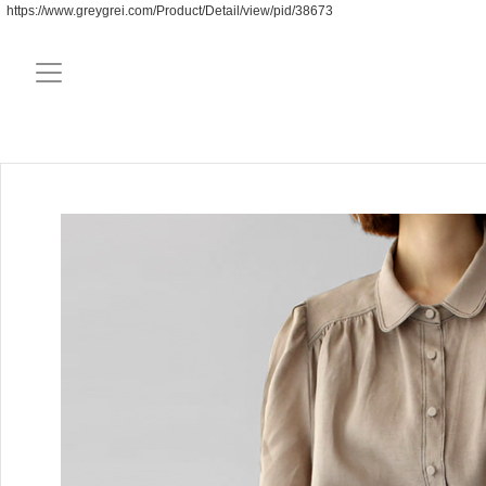
https://www.greygrei.com/Product/Detail/view/pid/38673