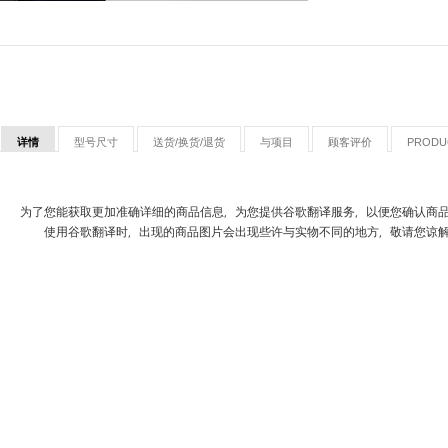
详情
型号尺寸
送货/换货/退货
与项目
顾客评价
PRODU
为了您能获取更加准确详细的商品信息，为您提供谷歌翻译服务，以便您确认商
使用谷歌翻译时，出现的商品图片会出现些许与实物不同的地方，敬请您谅