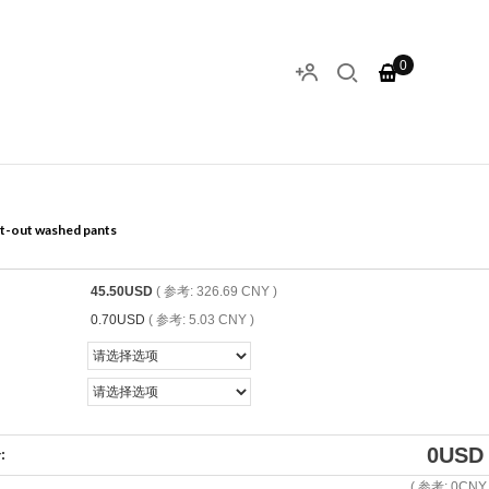
0
ut-out washed pants
45.50USD
( 参考: 326.69 CNY )
0.70USD
( 参考: 5.03 CNY )
0
USD
:
( 参考:
0
CNY 