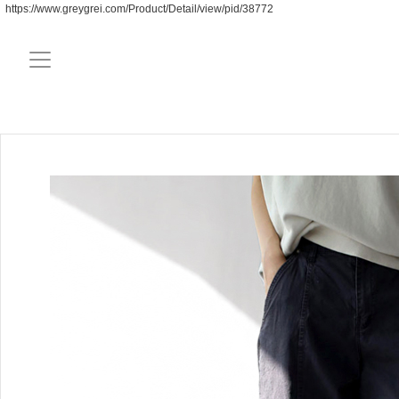
https://www.greygrei.com/Product/Detail/view/pid/38772