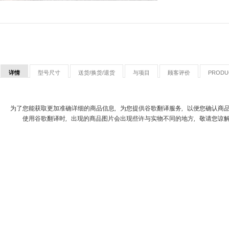
详情
型号尺寸
送货/换货/退货
与项目
顾客评价
PRODU
为了您能获取更加准确详细的商品信息，为您提供谷歌翻译服务，以便您确认商
使用谷歌翻译时，出现的商品图片会出现些许与实物不同的地方，敬请您谅