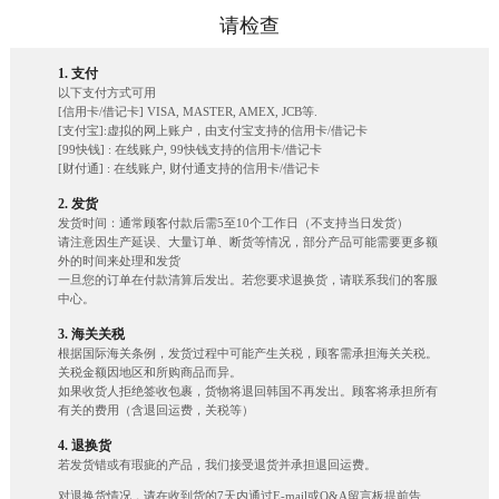
请检查
1. 支付
以下支付方式可用
[信用卡/借记卡] VISA, MASTER, AMEX, JCB等.
[支付宝]:虚拟的网上账户，由支付宝支持的信用卡/借记卡
[99快钱] : 在线账户, 99快钱支持的信用卡/借记卡
[财付通] : 在线账户, 财付通支持的信用卡/借记卡
2. 发货
发货时间：通常顾客付款后需5至10个工作日（不支持当日发货）
请注意因生产延误、大量订单、断货等情况，部分产品可能需要更多额
外的时间来处理和发货
一旦您的订单在付款清算后发出。若您要求退换货，请联系我们的客服
中心。
3. 海关关税
根据国际海关条例，发货过程中可能产生关税，顾客需承担海关关税。
关税金额因地区和所购商品而异。
如果收货人拒绝签收包裹，货物将退回韩国不再发出。顾客将承担所有
有关的费用（含退回运费，关税等）
4. 退换货
若发货错或有瑕疵的产品，我们接受退货并承担退回运费。
对退换货情况，请在收到货的7天内通过E-mail或Q&A留言板提前告