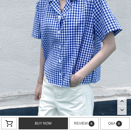
BUY NOW
REVIEW
Q&A
0
0