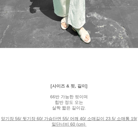
[사이즈 & 핏, 길이]
66반 가능한 핏이며
힙반 정도 오는
살짝 짧은 길이감.
앞기장 56/ 뒷기장 60/ 가슴단면 55/ 어깨 40/ 소매길이 23.5/ 소매통 19/
밑단너비 60 (cm)