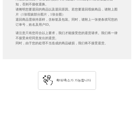
知，否则不接收退换。
请阐明您要退回的商品以及退回原因。若您要退回瑕疵商品，请附上图
片（1张瑕疵部分图片，1张全图）
退回商品需保持原样，含标签及包装。同时，请附上一张便条填写您的
订单号，姓名及用户ID。
请注意只有您符合以上要求，我们才能接受您的退货请求。我们将一律
不接受未经同意发出的退货。
同时，由于您的处理不当造成的商品破损，我们将不接受退货。
확대/축소가 가능합니다