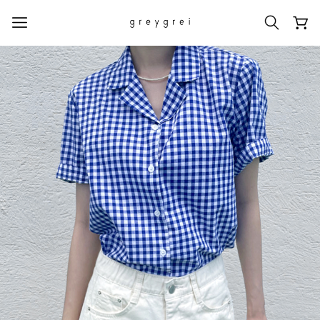
热门搜索词
#신상5%할인
#아나이스 제작
#MD추천
#당일발송
#BEST OF BEST