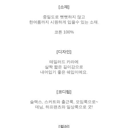
[소재]
중밀도로 뻣뻣하지 않고
한여름까지 시원하게 입을수 있는 소재.
코튼 100%
[디자인]
테일러드 카라에
살짝 짧은 길이감으로
내어입기 좋은 쉐입이에요.
[코디팁]
슬랙스, 스커트와 출근룩, 모임룩으로~
데님, 하프팬츠와 일상룩으로 굿!
[컬러]