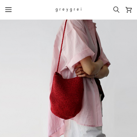
热门搜索词
#신상5%할인
#아나이스 제작
#MD추천
#당일발송
#BEST OF BEST