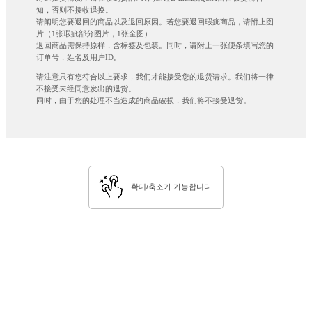
知，否则不接收退换。
请阐明您要退回的商品以及退回原因。若您要退回瑕疵商品，请附上图
片（1张瑕疵部分图片，1张全图）
退回商品需保持原样，含标签及包装。同时，请附上一张便条填写您的
订单号，姓名及用户ID。
请注意只有您符合以上要求，我们才能接受您的退货请求。我们将一律
不接受未经同意发出的退货。
同时，由于您的处理不当造成的商品破损，我们将不接受退货。
확대/축소가 가능합니다