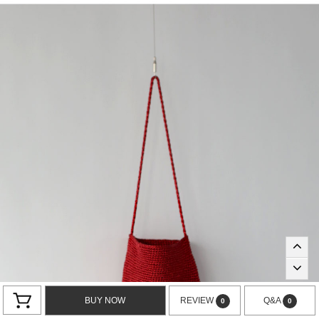
BUY NOW
REVIEW
Q&A
0
0