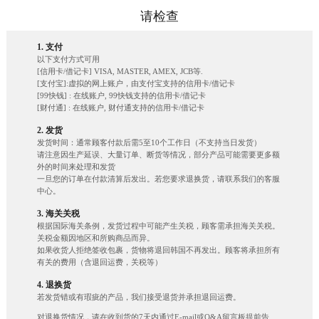
请检查
1. 支付
以下支付方式可用
[信用卡/借记卡] VISA, MASTER, AMEX, JCB等.
[支付宝]:虚拟的网上账户，由支付宝支持的信用卡/借记卡
[99快钱] : 在线账户, 99快钱支持的信用卡/借记卡
[财付通] : 在线账户, 财付通支持的信用卡/借记卡
2. 发货
发货时间：通常顾客付款后需5至10个工作日（不支持当日发货）
请注意因生产延误、大量订单、断货等情况，部分产品可能需要更多额
外的时间来处理和发货
一旦您的订单在付款清算后发出。若您要求退换货，请联系我们的客服
中心。
3. 海关关税
根据国际海关条例，发货过程中可能产生关税，顾客需承担海关关税。
关税金额因地区和所购商品而异。
如果收货人拒绝签收包裹，货物将退回韩国不再发出。顾客将承担所有
有关的费用（含退回运费，关税等）
4. 退换货
若发货错或有瑕疵的产品，我们接受退货并承担退回运费。
对退换货情况，请在收到货的7天内通过E-mail或Q&A留言板提前告