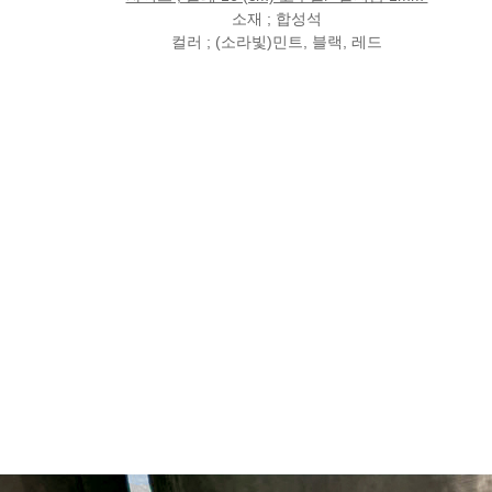
소재 ; 합성석
컬러 ; (소라빛)
민트, 블랙, 레드