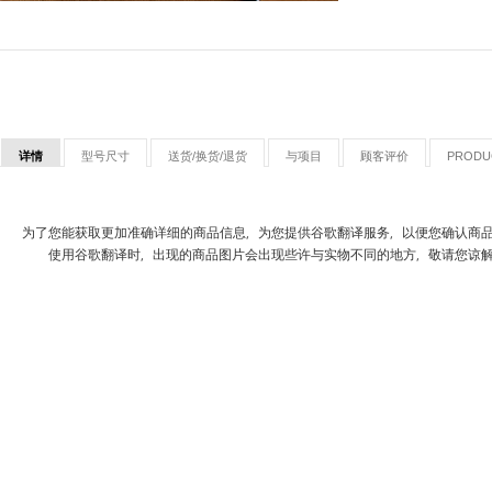
详情
型号尺寸
送货/换货/退货
与项目
顾客评价
PRODU
为了您能获取更加准确详细的商品信息，为您提供谷歌翻译服务，以便您确认商
使用谷歌翻译时，出现的商品图片会出现些许与实物不同的地方，敬请您谅