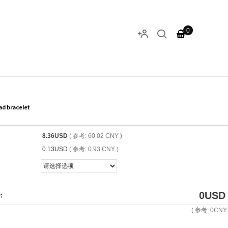
0
ad bracelet
8.36USD
( 参考: 60.02 CNY )
0.13USD
( 参考: 0.93 CNY )
0
USD
:
( 参考:
0
CNY 