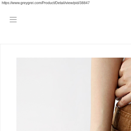
https://www.greygrei.com/Product/Detail/view/pid/38847