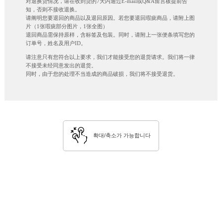
对退换货情况，请在收到货的7天内通过E-mail或Q&A留言板提前告
知，否则不接收退换。
请阐明您要退回的商品以及退回原因。若您要退回瑕疵商品，请附上图
片（1张瑕疵部分图片，1张全图）
退回商品需保持原样，含标签及包装。同时，请附上一张便条填写您的
订单号，姓名及用户ID。
请注意只有您符合以上要求，我们才能接受您的退货请求。我们将一律
不接受未经同意发出的退货。
同时，由于您的处理不当造成的商品破损，我们将不接受退货。
확대/축소가 가능합니다