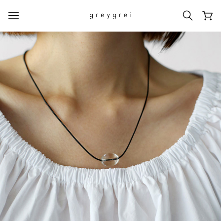
热门搜索词
#신상5%할인
#아나이스 제작
#MD추천
#당일발송
#BEST OF BEST