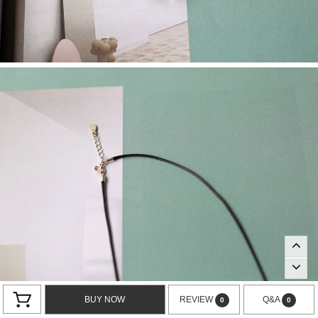
BUY NOW
REVIEW
Q&A
0
0