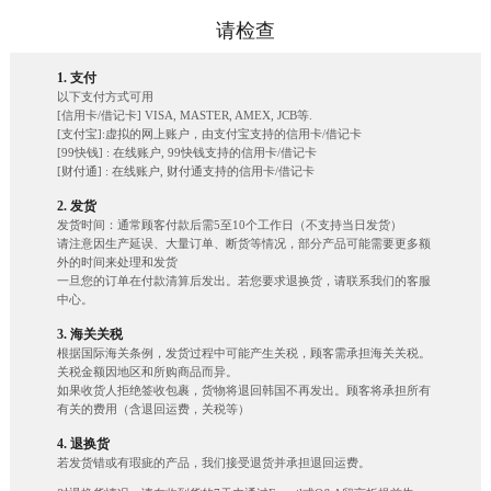
请检查
1. 支付
以下支付方式可用
[信用卡/借记卡] VISA, MASTER, AMEX, JCB等.
[支付宝]:虚拟的网上账户，由支付宝支持的信用卡/借记卡
[99快钱] : 在线账户, 99快钱支持的信用卡/借记卡
[财付通] : 在线账户, 财付通支持的信用卡/借记卡
2. 发货
发货时间：通常顾客付款后需5至10个工作日（不支持当日发货）
请注意因生产延误、大量订单、断货等情况，部分产品可能需要更多额
外的时间来处理和发货
一旦您的订单在付款清算后发出。若您要求退换货，请联系我们的客服
中心。
3. 海关关税
根据国际海关条例，发货过程中可能产生关税，顾客需承担海关关税。
关税金额因地区和所购商品而异。
如果收货人拒绝签收包裹，货物将退回韩国不再发出。顾客将承担所有
有关的费用（含退回运费，关税等）
4. 退换货
若发货错或有瑕疵的产品，我们接受退货并承担退回运费。