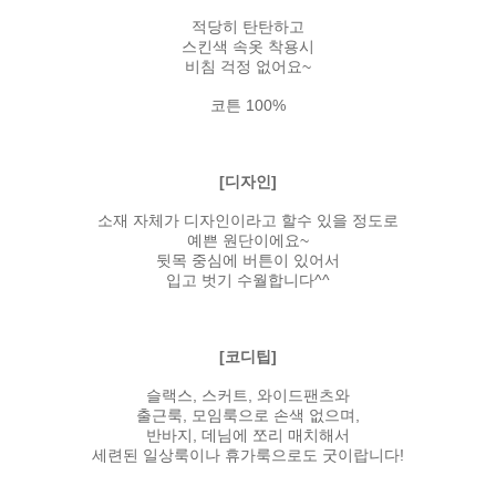
적당히 탄탄하고
스킨색 속옷 착용시
비침 걱정 없어요~
코튼 100%
[디자인]
소재 자체가 디자인이라고 할수 있을 정도로
예쁜 원단이에요~
뒷목 중심에 버튼이 있어서
입고 벗기 수월합니다^^
[코디팁]
슬랙스, 스커트, 와이드팬츠와
출근룩, 모임룩으로 손색 없으며,
반바지, 데님에 쪼리 매치해서
세련된 일상룩이나 휴가룩으로도 굿이랍니다!