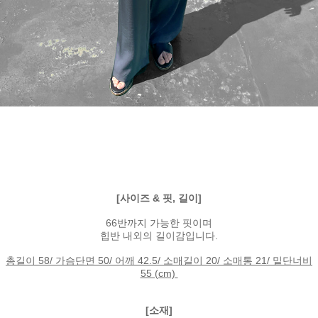
[사이즈 & 핏, 길이]
66반까지 가능한 핏이며
힙반 내외의 길이감입니다.
총길이 58/ 가슴단면 50/ 어깨 42.5/ 소매길이 20/ 소매통 21/ 밑단너비
55 (cm)
[소재]