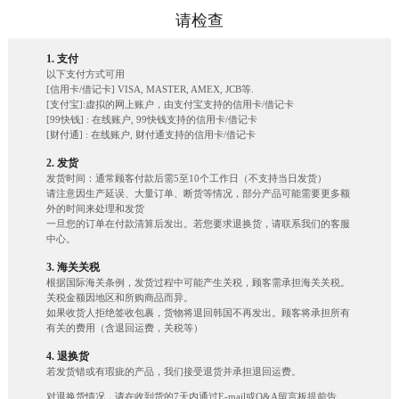
请检查
1. 支付
以下支付方式可用
[信用卡/借记卡] VISA, MASTER, AMEX, JCB等.
[支付宝]:虚拟的网上账户，由支付宝支持的信用卡/借记卡
[99快钱] : 在线账户, 99快钱支持的信用卡/借记卡
[财付通] : 在线账户, 财付通支持的信用卡/借记卡
2. 发货
发货时间：通常顾客付款后需5至10个工作日（不支持当日发货）
请注意因生产延误、大量订单、断货等情况，部分产品可能需要更多额
外的时间来处理和发货
一旦您的订单在付款清算后发出。若您要求退换货，请联系我们的客服
中心。
3. 海关关税
根据国际海关条例，发货过程中可能产生关税，顾客需承担海关关税。
关税金额因地区和所购商品而异。
如果收货人拒绝签收包裹，货物将退回韩国不再发出。顾客将承担所有
有关的费用（含退回运费，关税等）
4. 退换货
若发货错或有瑕疵的产品，我们接受退货并承担退回运费。
对退换货情况，请在收到货的7天内通过E-mail或Q&A留言板提前告