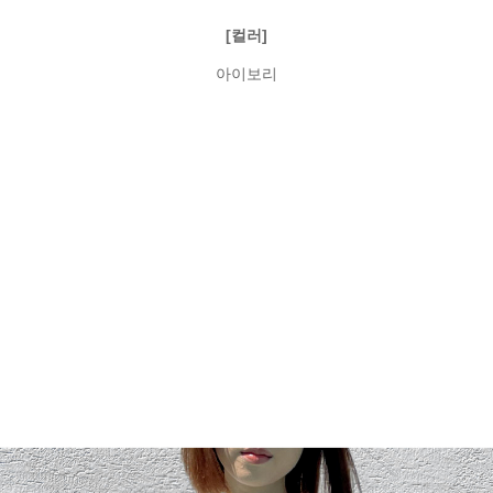
[컬러]
아이보리