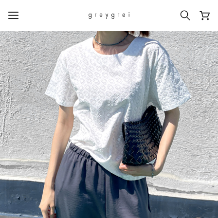
热门搜索词
#신상5%할인
#아나이스 제작
#MD추천
#당일발송
#BEST OF BEST