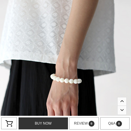
BUY NOW
REVIEW
Q&A
0
0