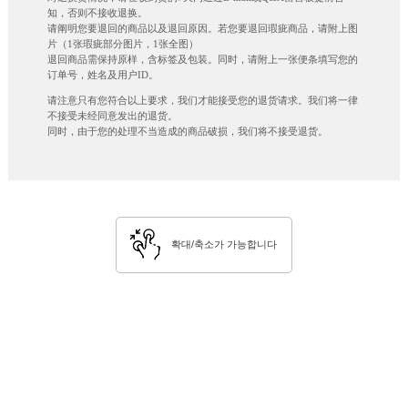
知，否则不接收退换。
请阐明您要退回的商品以及退回原因。若您要退回瑕疵商品，请附上图
片（1张瑕疵部分图片，1张全图）
退回商品需保持原样，含标签及包装。同时，请附上一张便条填写您的
订单号，姓名及用户ID。
请注意只有您符合以上要求，我们才能接受您的退货请求。我们将一律
不接受未经同意发出的退货。
同时，由于您的处理不当造成的商品破损，我们将不接受退货。
확대/축소가 가능합니다