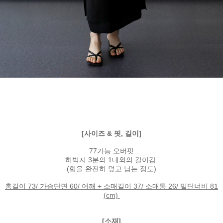
[사이즈 & 핏, 길이]
77가능 오버핏
허벅지 3분의 1내외의 길이감.
(힙을 완전히 덮고 남는 정도)
총길이 73/ 가슴단면 60/ 어깨 + 소매길이 37/ 소매통 26/ 밑단너비 81
(cm)
[소재]