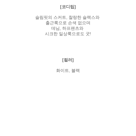
[코디팁]
슬림핏의 스커트, 찰랑한 슬랙스와
출근룩으로 손색 없으며
데님, 하프팬츠와
시크한 일상룩으로도 굿!
[컬러]
화이트, 블랙