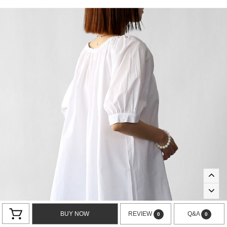
BUY NOW
REVIEW
Q&A
0
0