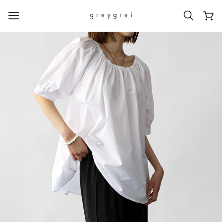
热门搜索词
#신상5%할인
#아나이스 제작
#MD추천
#당일발송
#BEST OF BEST