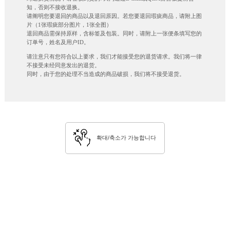
知，否则不接收退换。
请阐明您要退回的商品以及退回原因。若您要退回瑕疵商品，请附上图
片（1张瑕疵部分图片，1张全图）
退回商品需保持原样，含标签及包装。同时，请附上一张便条填写您的
订单号，姓名及用户ID。
请注意只有您符合以上要求，我们才能接受您的退货请求。我们将一律
不接受未经同意发出的退货。
同时，由于您的处理不当造成的商品破损，我们将不接受退货。
확대/축소가 가능합니다