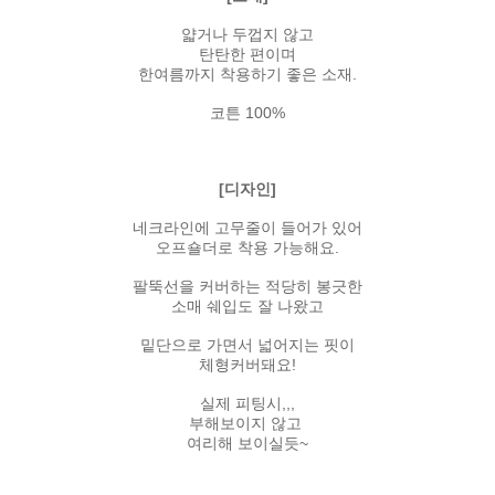
얇거나 두껍지 않고
탄탄한 편이며
한여름까지 착용하기 좋은 소재.
코튼 100%
[디자인]
네크라인에 고무줄이 들어가 있어
오프숄더로 착용 가능해요.
팔뚝선을 커버하는 적당히 봉긋한
소매 쉐입도 잘 나왔고
밑단으로 가면서 넓어지는 핏이
체형커버돼요!
실제 피팅시,,,
부해보이지 않고
여리해 보이실듯~