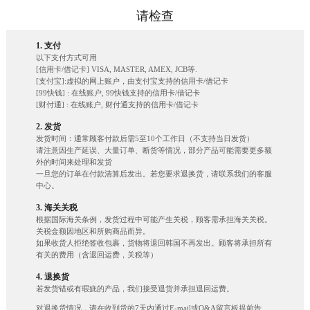
请检查
1. 支付
以下支付方式可用
[信用卡/借记卡] VISA, MASTER, AMEX, JCB等.
[支付宝]:虚拟的网上账户，由支付宝支持的信用卡/借记卡
[99快钱] : 在线账户, 99快钱支持的信用卡/借记卡
[财付通] : 在线账户, 财付通支持的信用卡/借记卡
2. 发货
发货时间：通常顾客付款后需5至10个工作日（不支持当日发货）
请注意因生产延误、大量订单、断货等情况，部分产品可能需要更多额
外的时间来处理和发货
一旦您的订单在付款清算后发出。若您要求退换货，请联系我们的客服
中心。
3. 海关关税
根据国际海关条例，发货过程中可能产生关税，顾客需承担海关关税。
关税金额因地区和所购商品而异。
如果收货人拒绝签收包裹，货物将退回韩国不再发出。顾客将承担所有
有关的费用（含退回运费，关税等）
4. 退换货
若发货错或有瑕疵的产品，我们接受退货并承担退回运费。
对退换货情况，请在收到货的7天内通过E-mail或Q&A留言板提前告