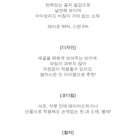
탄력있는 골지 질감으로
날씬해 보이며
아이보리도 비침이 거의 없는 소재.
레이온 94%, 스판 6%
[디자인]
쇄골을 예쁘게 보여주는 브이넥.
파임이 과하지 않아
걱정없이 착용할수 있어요.
썸머시즌 잇 아이템으로 추천!
[코디팁]
셔츠, 쟈켓 안에 레이어드하거나
단품으로 착용해도 손색없는 핏,과 소재, 봉제!
[컬러]