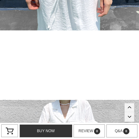
BUY NOW
REVIEW
Q&A
0
0