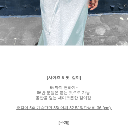
[사이즈 & 핏, 길이]
66까지 편하게~
66반 분들은 붙는 핏으로 가능.
골반을 덮는 세미크롭한 길이감.
총길이 54/ 가슴단면 35/ 어깨 32.5/ 밑단너비 36 (cm)
[소재]