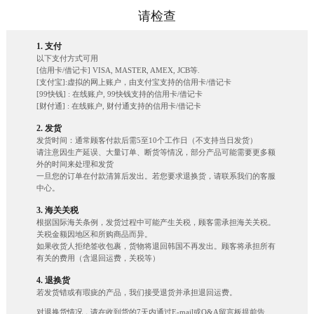
请检查
1. 支付
以下支付方式可用
[信用卡/借记卡] VISA, MASTER, AMEX, JCB等.
[支付宝]:虚拟的网上账户，由支付宝支持的信用卡/借记卡
[99快钱] : 在线账户, 99快钱支持的信用卡/借记卡
[财付通] : 在线账户, 财付通支持的信用卡/借记卡
2. 发货
发货时间：通常顾客付款后需5至10个工作日（不支持当日发货）
请注意因生产延误、大量订单、断货等情况，部分产品可能需要更多额
外的时间来处理和发货
一旦您的订单在付款清算后发出。若您要求退换货，请联系我们的客服
中心。
3. 海关关税
根据国际海关条例，发货过程中可能产生关税，顾客需承担海关关税。
关税金额因地区和所购商品而异。
如果收货人拒绝签收包裹，货物将退回韩国不再发出。顾客将承担所有
有关的费用（含退回运费，关税等）
4. 退换货
若发货错或有瑕疵的产品，我们接受退货并承担退回运费。
对退换货情况，请在收到货的7天内通过E-mail或Q&A留言板提前告