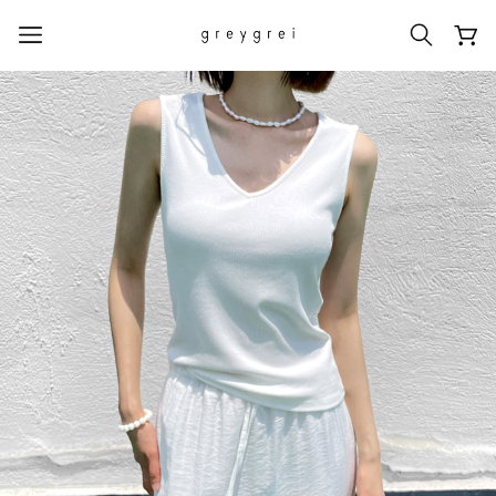
热门搜索词
#신상5%할인
#아나이스 제작
#MD추천
#당일발송
#BEST OF BEST