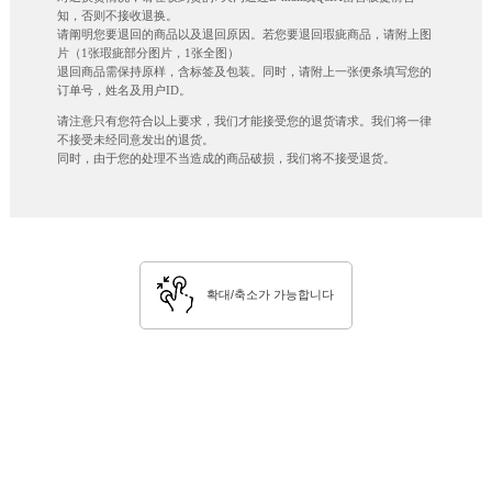
知，否则不接收退换。
请阐明您要退回的商品以及退回原因。若您要退回瑕疵商品，请附上图
片（1张瑕疵部分图片，1张全图）
退回商品需保持原样，含标签及包装。同时，请附上一张便条填写您的
订单号，姓名及用户ID。
请注意只有您符合以上要求，我们才能接受您的退货请求。我们将一律
不接受未经同意发出的退货。
同时，由于您的处理不当造成的商品破损，我们将不接受退货。
확대/축소가 가능합니다