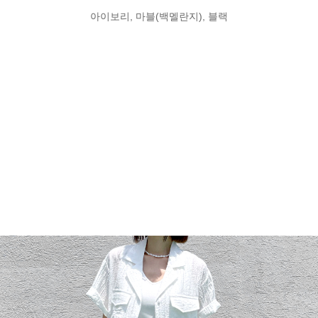
아이보리, 마블(백멜란지), 블랙